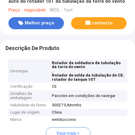
auto do rotador 10T da tubulação da torre do vento
Preço：negociável
MOQ：1set
Melhor preço
contacto
Descrição De Produto
Rotador da soldadura da tubulação
da torre do vento
,
Destaque
,
Rotador de solda da tubulação do CE
rotador do tanque 10T
Certificação
CE
Detalhes da
Pacotes em condições de navegar
embalagem
Habilidade da fonte
50SETS/Months
Lugar de origem
China
Marca
weldsuccess
Veja mais